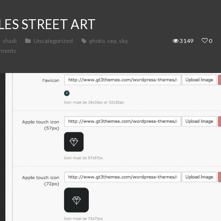
LES STREET ART
shadi
Uncategorized
photo
,
sea
,
sky
,
3149
0
ments