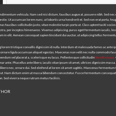
ndimentum vehicula. Nam sed nisi dictum, faucibus augue at, posuere nibh. Sed nec
tie. Ut accumsan lorem nunc, ut lobortis urna hendrerit et. Sed non erat porta, feug
 faucibus sollicitudin justo, vitae molestie turpis porta ut. Class aptent taciti socios
stra, per inceptos himenaeos. Vivamus adipiscing, purus eget fermentum iaculis, leo
sum in elit. Aenean consequat sapien tincidunt dui auctor, ut adipiscing tellus ferm
g lorem tristique convallis dignissim id nulla. Interdum et malesuada fames ac ante 
in ornare ligula accumsan aliquet egestas. Maecenas non velit nec nulla commodo fau
bendum vel placerat a, scelerisque eu lacus. Pellentesque sollicitudin
blandit neque.
nar ante. Phasellus ante libero, iaculis vitae ipsum sit amet, ultrices dignissim massa.
bero nec, ornare dui. Sed eleifend at lorem sit amet sagittis. Maecenas fermentum tu
s ut. Nam dictum enim ut massa bibendum consectetur. Fusce fermentum consequat
n. Sed viverra neque rutrum metus facilisis.
THOR