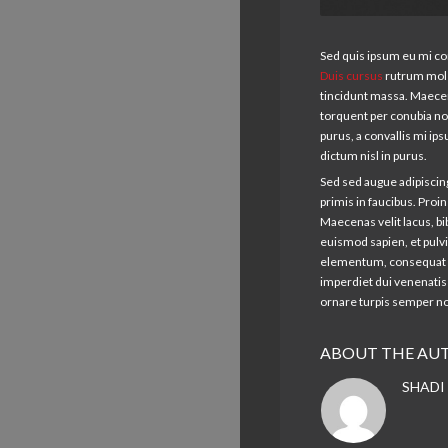
Sed quis ipsum eu mi co
Duis cursus
rutrum moles
tincidunt massa. Maecenas
torquent per conubia no
purus, a convallis mi ip
dictum nisl in purus.
Sed sed augue adipiscin
primis in faucibus. Pro
Maecenas velit lacus, bi
euismod sapien, et pulvi
elementum, consequat li
imperdiet dui venenati
ornare turpis semper no
ABOUT THE AU
SHADI