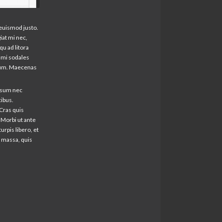
 euismod justo.
iat mi nec,
qu ad litora
 mi sodales
entum. Maecenas
ipsum nec
cibus.
Cras quis
 Morbi ut ante
rpis libero, et
 massa, quis